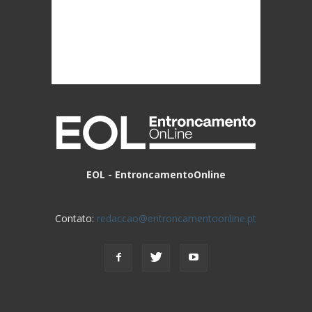
EOL - EntroncamentoOnline
Contato:
redaccao@entroncamentoonline.pt