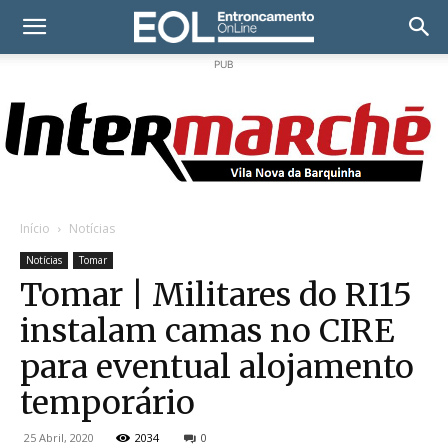
PUB
Início
Notícias
Notícias
Tomar
Tomar | Militares do RI15
instalam camas no CIRE
para eventual alojamento
temporário
25 Abril, 2020
2034
0