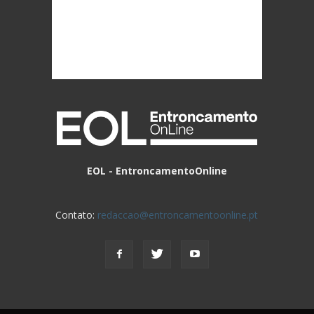
EOL - EntroncamentoOnline
Contato:
redaccao@entroncamentoonline.pt