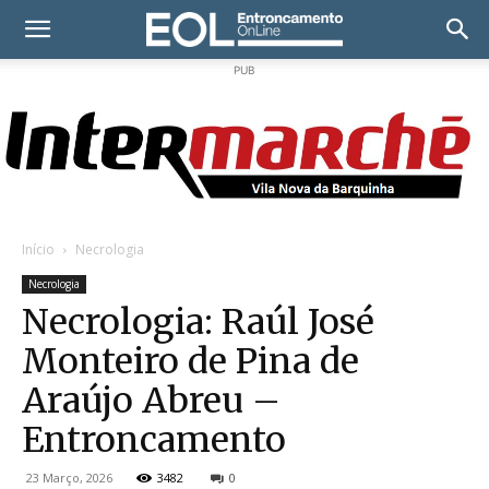
PUB
Início
Necrologia
Necrologia
Necrologia: Raúl José
Monteiro de Pina de
Araújo Abreu –
Entroncamento
23 Março, 2026
3482
0