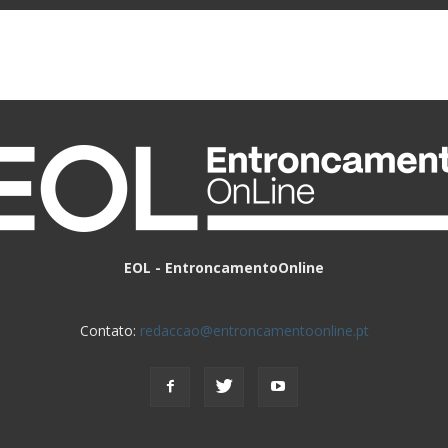
EOL - EntroncamentoOnline
Contato:
redaccao@entroncamentoonline.pt