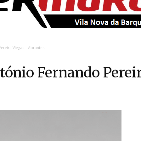
EntroncamentoOnline
ereira Viegas – Abrantes
tónio Fernando Perei