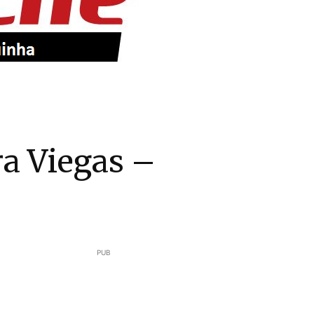
ra Viegas –
PUB