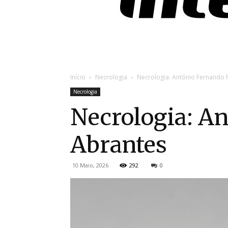
Início
Necrologia
Necrologia: António Fernando P
Necrologia
Necrologia: An
Abrantes
10 Maio, 2026
292
0