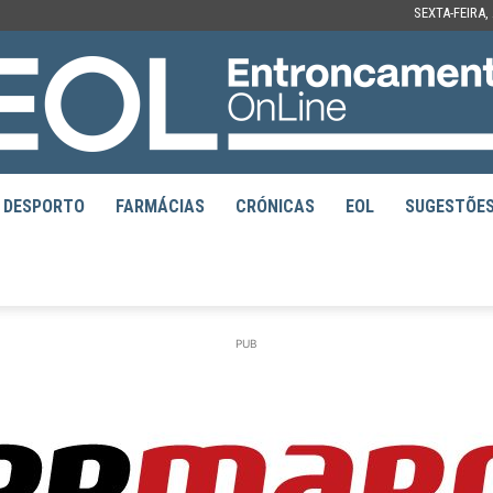
SEXTA-FEIRA,
DESPORTO
FARMÁCIAS
CRÓNICAS
EOL
SUGESTÕE
EOL
PUB
–