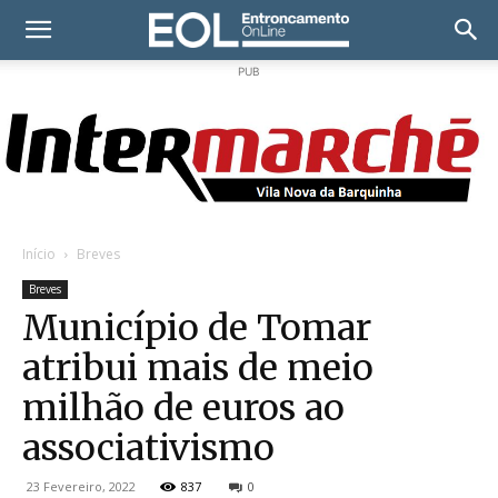
PUB
Início
Breves
Breves
Município de Tomar
atribui mais de meio
milhão de euros ao
associativismo
23 Fevereiro, 2022
837
0