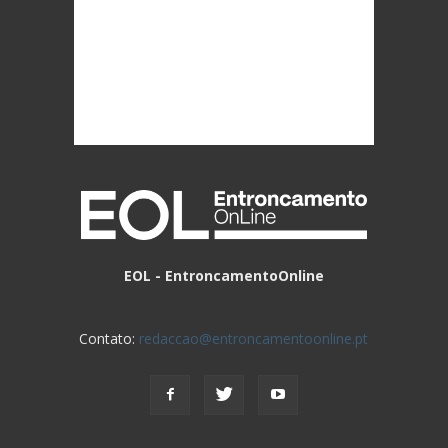
EOL - EntroncamentoOnline
Contato:
redaccao@entroncamentoonline.pt