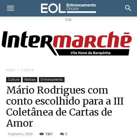
PUB
Início
Cultura
Cultura
Notícias
Entroncamento
Mário Rodrigues com
conto escolhido para a III
Coletânea de Cartas de
Amor
16 Janeiro, 2020
1501
0