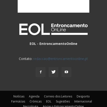
EOL - EntroncamentoOnline
Contato:
redaccao@entroncamentoonline.pt
Notícias
Agenda
Correio dos Leitores
Desporto
Farmácias
Crónicas
EOL
Sugestões
Internacional
Necrologia
Apoie o EntroncamentoOnline