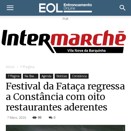
PUB
Início
1ªPagina
1ªPagina
Na Boa...
Agenda
Notícias
Constância
Festival da Fataça regressa
a Constância com oito
restaurantes aderentes
7 Maio, 2026
99
0