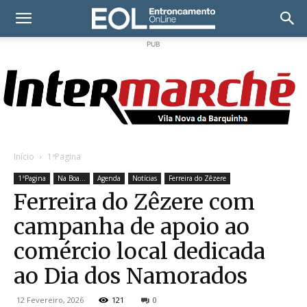
PUB
Início
1ªPagina
1ªPagina
Na Boa...
Agenda
Notícias
Ferreira do Zêzere
Ferreira do Zêzere com
campanha de apoio ao
comércio local dedicada
ao Dia dos Namorados
12 Fevereiro, 2026
121
0