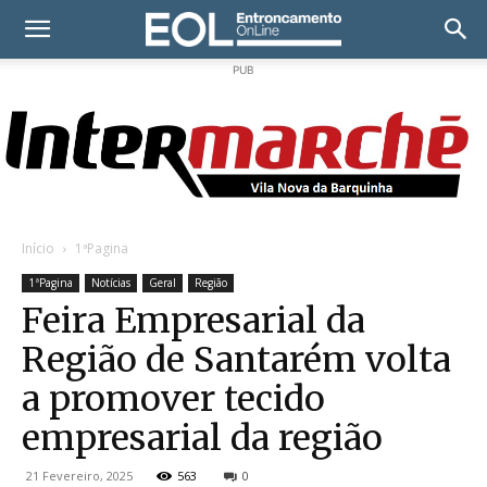
PUB
Início
1ªPagina
1ªPagina
Notícias
Geral
Região
Feira Empresarial da
Região de Santarém volta
a promover tecido
empresarial da região
21 Fevereiro, 2025
563
0