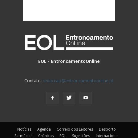
EOL - EntroncamentoOnline
Contato:
redaccao@entroncamentoonline.pt
Notícias
Agenda
Correio dos Leitores
Desporto
Farmácias
Crónicas
EOL
Sugestões
Internacional