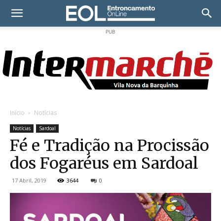
PUB
Início
Notícias
Notícias
Sardoal
Fé e Tradição na Procissão
dos Fogaréus em Sardoal
17 Abril, 2019
3644
0