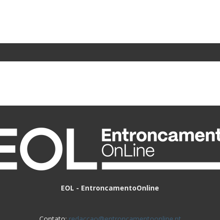
EOL - EntroncamentoOnline
Contato:
redaccao@entroncamentoonline.pt