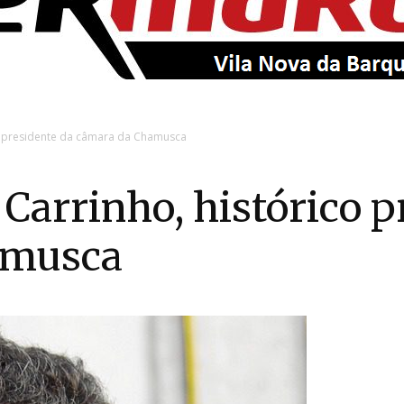
EntroncamentoOnline
co presidente da câmara da Chamusca
 Carrinho, histórico p
amusca