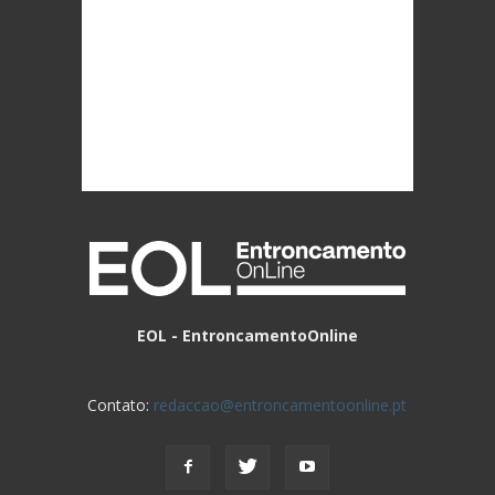
EOL - EntroncamentoOnline
Contato:
redaccao@entroncamentoonline.pt