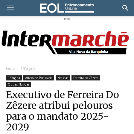
PUB
Início
1ªPagina
1ªPagina
Atividade Partidária
Notícias
Ferreira do Zêzere
Outras Notícias
Executivo de Ferreira Do
Zêzere atribui pelouros
para o mandato 2025-
2029