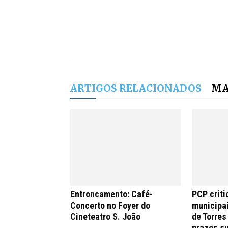
ARTIGOS RELACIONADOS
MA
Entroncamento: Café-
PCP criti
Concerto no Foyer do
municipa
Cineteatro S. João
de Torres
prazos s