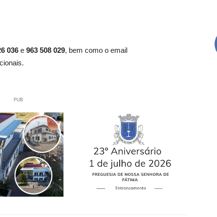
26 036
e
963 508 029
, bem como o email
cionais.
PUB