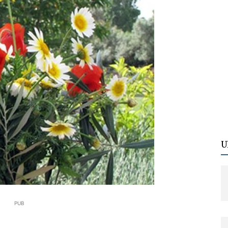
U
PUB