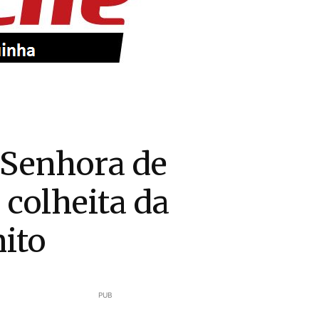
 Senhora de
colheita da
nito
PUB