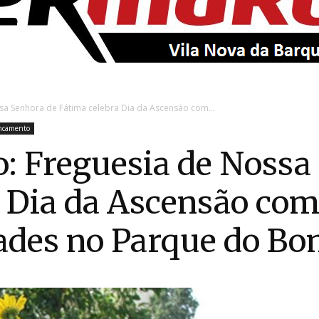
EntroncamentoOnline
sa Senhora de Fátima celebra Dia da Ascensão com...
ncamento
: Freguesia de Nossa
 Dia da Ascensão com 
dades no Parque do Bo