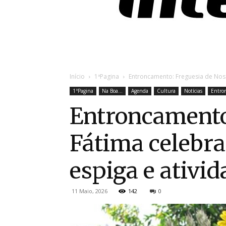
Início
1ªPagina
Entroncamento: Freguesia de Nos
1ªPagina
Na Boa...
Agenda
Cultura
Notícias
Entro
Entroncamento
Fátima celebra
espiga e ativi
11 Maio, 2026
142
0