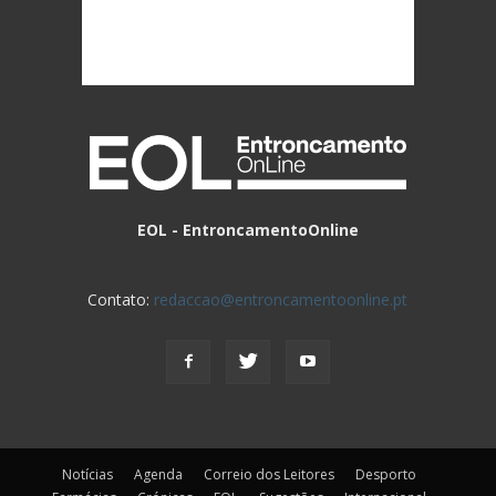
EOL - EntroncamentoOnline
Contato:
redaccao@entroncamentoonline.pt
Notícias
Agenda
Correio dos Leitores
Desporto