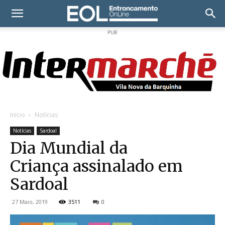
PUB
Início
Notícias
Notícias
Sardoal
Dia Mundial da
Criança assinalado em
Sardoal
27 Maio, 2019
3511
0