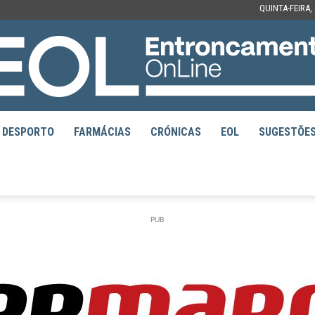
QUINTA-FEIRA,
DESPORTO
FARMÁCIAS
CRÓNICAS
EOL
SUGESTÕE
EOL
PUB
–