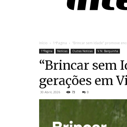
Início
1ªPagina
“Brincar sem Idade” promove enco
1ªPagina
Notícias
Outras Notícias
V.N. Barquinha
“Brincar sem 
gerações em Vi
30 Abril, 2026
73
0