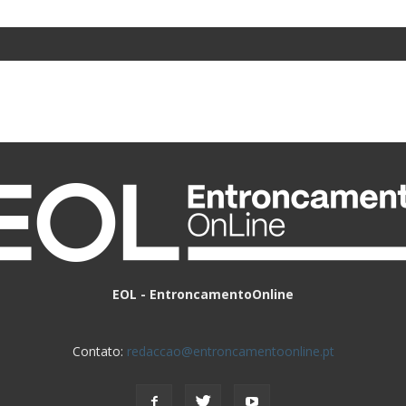
EOL - EntroncamentoOnline
Contato:
redaccao@entroncamentoonline.pt