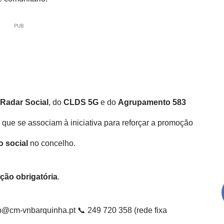
PUB
Radar Social
, do
CLDS 5G
e do
Agrupamento 583
s que se associam à iniciativa para reforçar a promoção
o social
no concelho.
ição obrigatória
.
@cm-vnbarquinha.pt 📞 249 720 358 (rede fixa