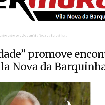
EntroncamentoOnline
ntro entre gerações em Vila Nova da Barquinha...
Idade” promove encont
la Nova da Barquinha