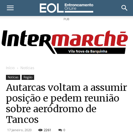
PUB
Início
Notícias
Notícias
Região
Autarcas voltam a assumir
posição e pedem reunião
sobre aeródromo de
Tancos
17 Janeiro, 2020
2261
0