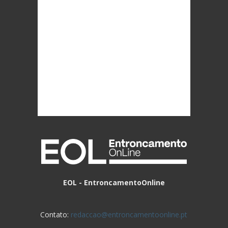
EOL - EntroncamentoOnline
Contato:
redaccao@entroncamentoonline.pt