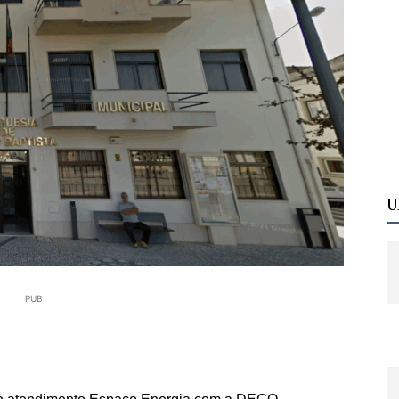
U
PUB