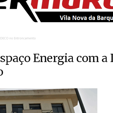
EntroncamentoOnline
a DECO no Entroncamento
spaço Energia com a
o