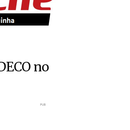
 DECO no
PUB