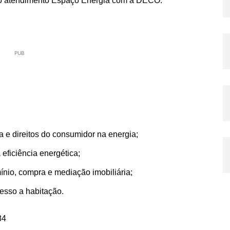
 o atendimento Espaço Energia com a DECO.
PUB
 e direitos do consumidor na energia;
 eficiência energética;
nio, compra e mediação imobiliária;
esso a habitação.
84