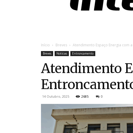
Início
Breves
Atendimento Espaço Energia com 
Breves
Notícias
Entroncamento
Atendimento E
Entroncament
14 Outubro, 2025
2685
0