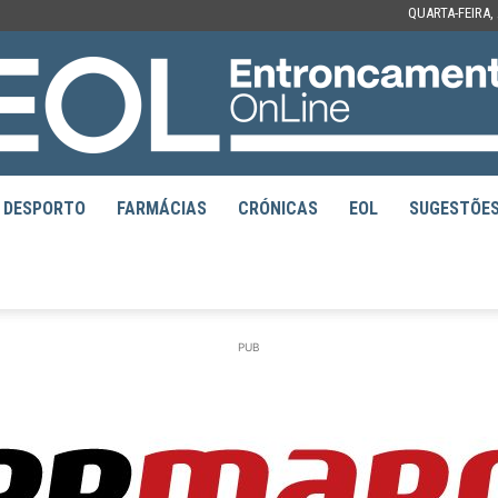
QUARTA-FEIRA,
DESPORTO
FARMÁCIAS
CRÓNICAS
EOL
SUGESTÕE
EOL
PUB
–