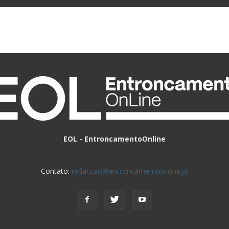
EOL - EntroncamentoOnline
Contato:
redaccao@entroncamentoonline.pt