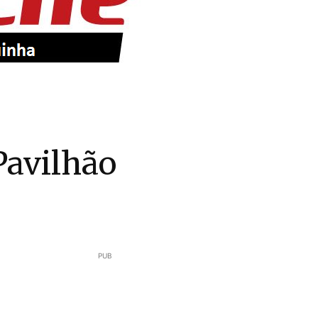
Pavilhão
PUB