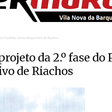
EntroncamentoOnline
 do Pavilhão Gimnodesportivo de Riachos
rojeto da 2.º fase do 
vo de Riachos