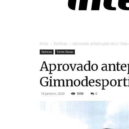
Início
Notícias
Aprovado anteprojeto da 2.º fase
Notícias
Torres Novas
Aprovado antep
Gimnodesporti
16 Janeiro, 2020
1098
0