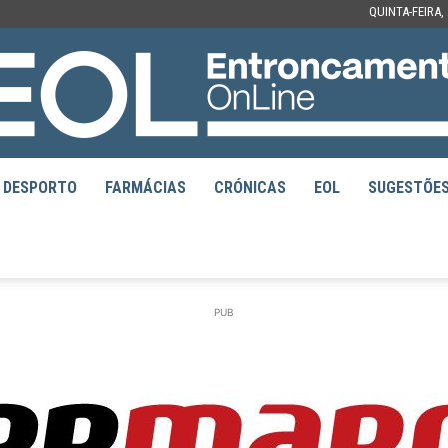
QUINTA-FEIRA,
DESPORTO
FARMÁCIAS
CRÓNICAS
EOL
SUGESTÕE
EOL
PUB
–