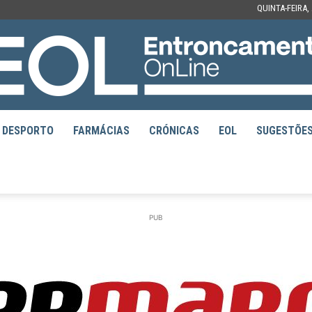
QUINTA-FEIRA,
DESPORTO
FARMÁCIAS
CRÓNICAS
EOL
SUGESTÕE
EOL
PUB
–