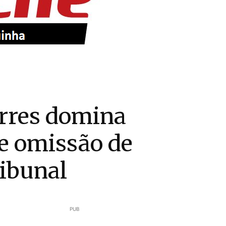
rres domina
e omissão de
ibunal
PUB