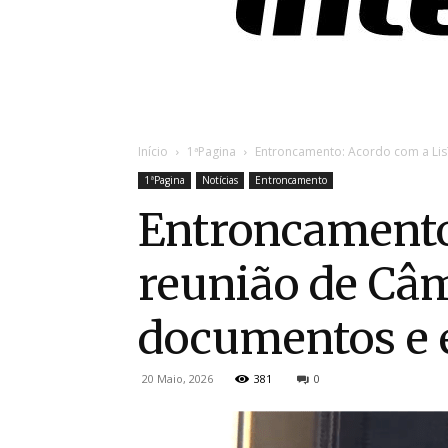
Início
1ªPagina
Entroncamento: Acordo com a Lis
1ªPagina
Notícias
Entroncamento
Entroncamento
reunião de Câ
documentos e 
20 Maio, 2026
381
0