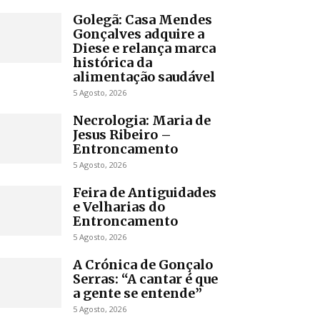
Golegã: Casa Mendes
Gonçalves adquire a
Diese e relança marca
histórica da
alimentação saudável
5 Agosto, 2026
Necrologia: Maria de
Jesus Ribeiro –
Entroncamento
5 Agosto, 2026
Feira de Antiguidades
e Velharias do
Entroncamento
5 Agosto, 2026
A Crónica de Gonçalo
Serras: “A cantar é que
a gente se entende”
5 Agosto, 2026