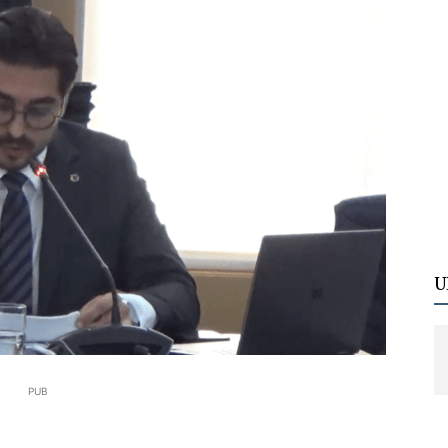
U
PUB