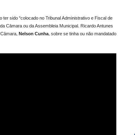
 ter sido “colocado no Tribunal Administrativo e Fiscal de
ão da Câmara ou da Assembleia Municipal. Ricardo Antunes
a Câmara,
Nelson Cunha
, sobre se tinha ou não mandatado