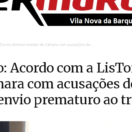
EntroncamentoOnline
Torres domina reunião de Câmara com acusações de...
: Acordo com a LisTo
mara com acusações d
envio prematuro ao tr