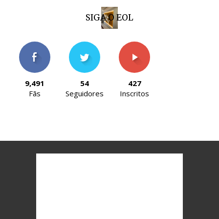
SIGA O EOL
9,491
54
427
Fãs
Seguidores
Inscritos