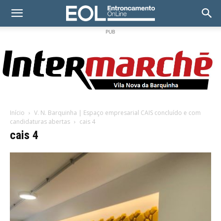
PUB
Início
V. N. Barquinha | Espaço empresarial CAIS concluído e com
candidaturas abertas
cais 4
cais 4