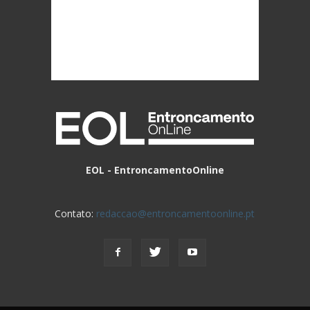
EOL - EntroncamentoOnline
Contato:
redaccao@entroncamentoonline.pt