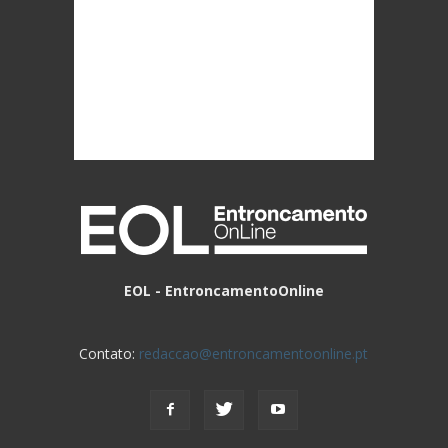
EOL - EntroncamentoOnline
Contato:
redaccao@entroncamentoonline.pt