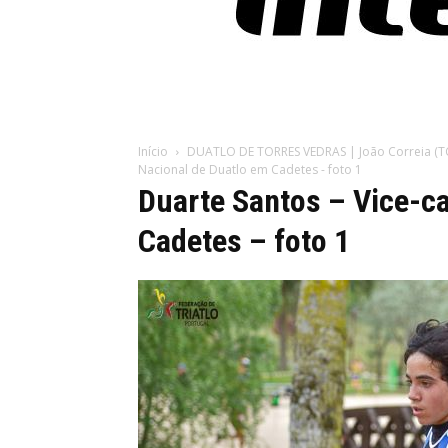
Início
DUATLO DE TORRES VEDRAS | João Correia (T
Nacional de Duatlo em Cadetes - foto 1
Duarte Santos – Vice-c
Cadetes – foto 1