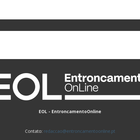
EOL - EntroncamentoOnline
Contato:
redaccao@entroncamentoonline.pt