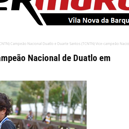
EntroncamentoOnline
CNTN) Campeão Nacional Duatlo e Duarte Santos (TCNTN) Vice-campeão Nacio
ampeão Nacional de Duatlo em