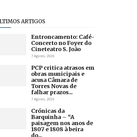
LTIMOS ARTIGOS
Entroncamento: Café-
Concerto no Foyer do
Cineteatro S. João
7 Agosto, 2026
PCP critica atrasos em
obras municipais e
acusa Câmara de
Torres Novas de
falhar prazos...
7 Agosto, 2026
Crónicas da
Barquinha – “A
paisagem nos anos de
1807 e 1808 à beira
do...