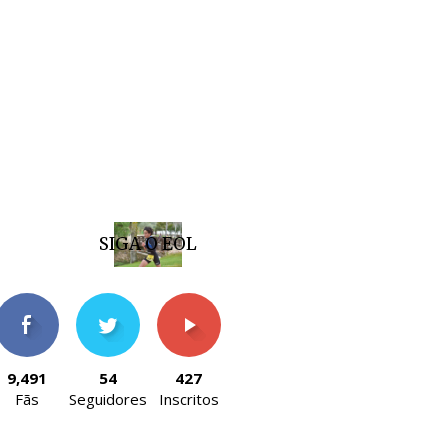
SIGA O EOL
9,491
54
427
Fãs
Seguidores
Inscritos