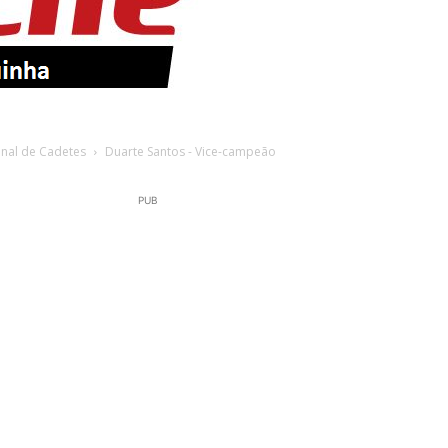
nal de Cadetes
Duarte Santos - Vice-campeão
PUB