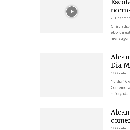
Escol
normal
25 Dezembr
O já tradi
aborda est
mensagem 
Alcan
Dia M
19 Outubro,
No dia 16 
Comemoraç
reforçada, 
Alcan
comem
19 Outubro,