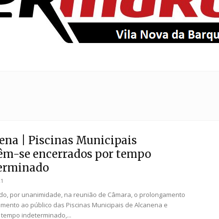
EntroncamentoOnline
ena | Piscinas Municipais
m-se encerrados por tempo
erminado
21
do, por unanimidade, na reunião de Câmara, o prolongamento
mento ao público das Piscinas Municipais de Alcanena e
 tempo indeterminado,...