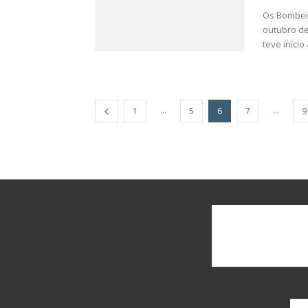
Os Bombei
outubro de
teve início 
...
...
1
5
6
7
9