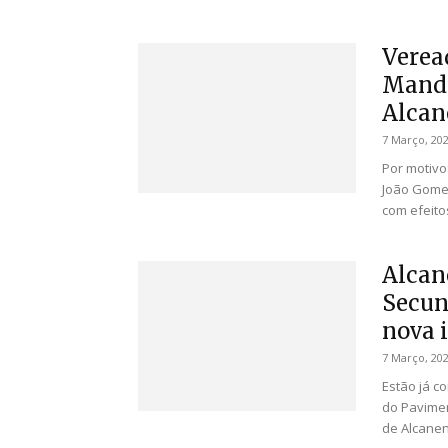
Verea
Manda
Alcan
7 Março, 20
Por motivo
João Gome
com efeitos
Alcan
Secun
nova 
7 Março, 20
Estão já c
do Pavimen
de Alcanen