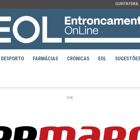
QUINTA-FEIRA,
DESPORTO
FARMÁCIAS
CRÓNICAS
EOL
SUGESTÕE
EOL
PUB
–