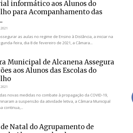
ial informático aos Alunos do
lho para Acompanhamento das
.
 2021
ssegurar as aulas no regime de Ensino à Distância, a iniciar na
gunda-feira, dia 8 de fevereiro de 2021, a Câmara...
a Municipal de Alcanena Assegura
ções aos Alunos das Escolas do
lho
 2021
 das novas medidas no combate à propagação da COVID-19,
inaram a suspensão da atividade letiva, a Câmara Municipal
 continua,...
 de Natal do Agrupamento de