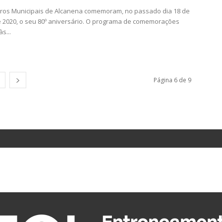
ros Municipais de Alcanena comemoram, no passado dia 18 de
 2020, o seu 80º aniversário. O programa de comemorações
às...
Página 6 de 9