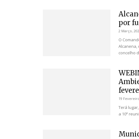
Alcan
por fu
2 Março, 20
O Comando 
Alcanena, 
concelho de
WEBIN
Ambie
feverei
19 Fevereiro
Terá lugar,
a 10ª reun
Munic