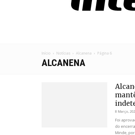
Início
Notícias
Alcanena
Página 6
ALCANENA
Alcan
mantê
indet
8 Março, 20
Foi aprova
do encerra
Minde, por