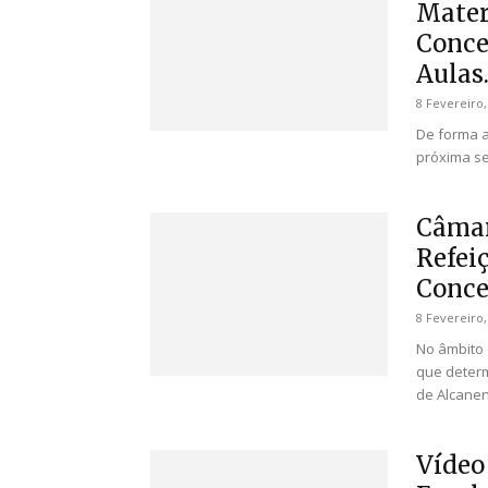
Mater
Conce
Aulas..
8 Fevereiro,
De forma a
próxima se
Câmar
Refei
Conce
8 Fevereiro,
No âmbito
que determ
de Alcanena
Vídeo