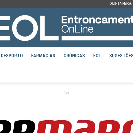
QUINTA-FEIRA,
DESPORTO
FARMÁCIAS
CRÓNICAS
EOL
SUGESTÕE
EOL
PUB
–