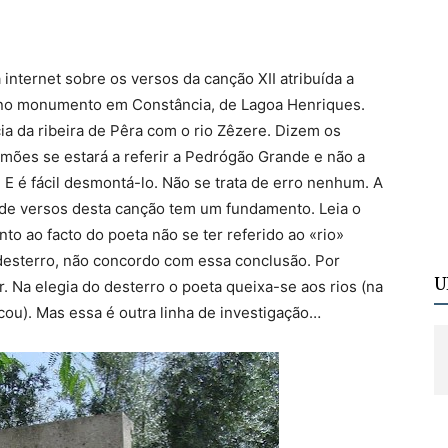
internet sobre os versos da canção XII atribuída a
no monumento em Constância, de Lagoa Henriques.
ia da ribeira de Pêra com o rio Zêzere. Dizem os
amões se estará a referir a Pedrógão Grande e não a
 E é fácil desmontá-lo. Não se trata de erro nenhum. A
de versos desta canção tem um fundamento. Leia o
to ao facto do poeta não se ter referido ao «rio»
to desterro, não concordo com essa conclusão. Por
U
r. Na elegia do desterro o poeta queixa-se aos rios (na
ou). Mas essa é outra linha de investigação…