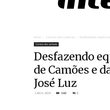
Início
Correio dos Leitores
Desfazendo equívoco
Correio dos Leitores
Desfazendo eq
de Camões e d
José Luz
5 Abril, 2024
1660
0