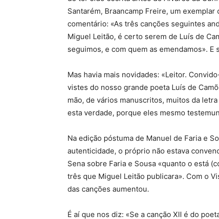
Santarém, Braancamp Freire, um exemplar d
comentário: «As três canções seguintes a
Miguel Leitão, é certo serem de Luís de C
seguimos, e com quem as emendamos». E s
Mas havia mais novidades: «Leitor. Convid
vistes do nosso grande poeta Luís de Camõ
mão, de vários manuscritos, muitos da letra
esta verdade, porque eles mesmo testemun
Na edição póstuma de Manuel de Faria e So
autenticidade, o próprio não estava conven
Sena sobre Faria e Sousa «quanto o está (co
três que Miguel Leitão publicara». Com o 
das canções aumentou.
É aí que nos diz: «Se a canção XII é do poe