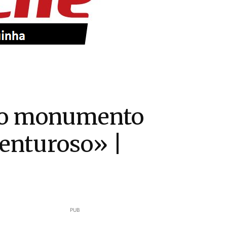
 do monumento
enturoso» |
PUB