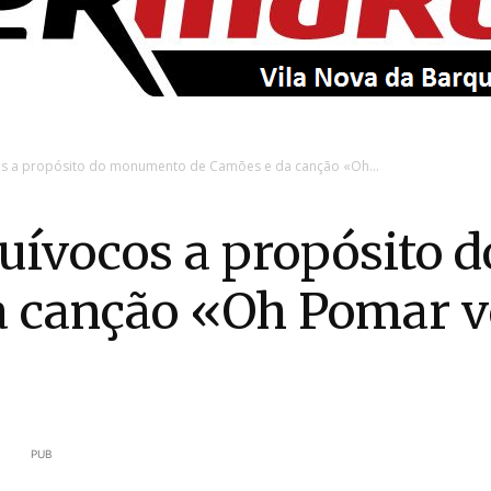
EntroncamentoOnline
s a propósito do monumento de Camões e da canção «Oh...
uívocos a propósito
a canção «Oh Pomar v
PUB