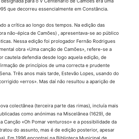
a designada para o V Centenário de Camões era uma
995 que decorreu essencialmente em Constância.
 a crítica ao longo dos tempos. Na edição das
bra não-épica de Camões) , apresentava-se ao público
ticas. Nessa edição foi prologador Fernão Rodrigues
umental obra «Uma canção de Camões», refere-se a
or cautela defendia desde logo aquela edição, de
irmação de princípios de uma correcta e prudente
e Sena. Três anos mais tarde, Estevão Lopes, usando do
corrigido «erros». Mas daí não resultou a aparição de
a colectânea (terceira parte das rimas), incluía mais
publicadas como anónimas na Miscelânea (1629), de
 a Canção «Oh Pomar venturoso» e a possibilidade da
tratou do assunto, mas é de edição posterior, apesar
ha). Em 1996 encontrei na Biblioteca Municipal de