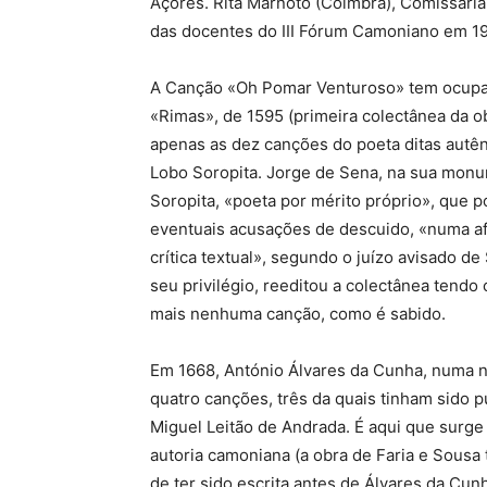
Açores. Rita Marnoto (Coimbra), Comissári
das docentes do III Fórum Camoniano em 1
A Canção «Oh Pomar Venturoso» tem ocupado
«Rimas», de 1595 (primeira colectânea da o
apenas as dez canções do poeta ditas autên
Lobo Soropita. Jorge de Sena, na sua mon
Soropita, «poeta por mérito próprio», que p
eventuais acusações de descuido, «numa af
crítica textual», segundo o juízo avisado d
seu privilégio, reeditou a colectânea tendo 
mais nenhuma canção, como é sabido.
Em 1668, António Álvares da Cunha, numa nov
quatro canções, três da quais tinham sido 
Miguel Leitão de Andrada. É aqui que surge
autoria camoniana (a obra de Faria e Sousa 
de ter sido escrita antes de Álvares da Cun