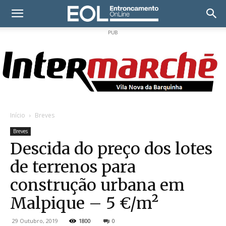
PUB
Início
Breves
Breves
Descida do preço dos lotes
de terrenos para
construção urbana em
Malpique – 5 €/m²
29 Outubro, 2019
1800
0