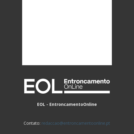
EOL - EntroncamentoOnline
Contato:
redaccao@entroncamentoonline.pt