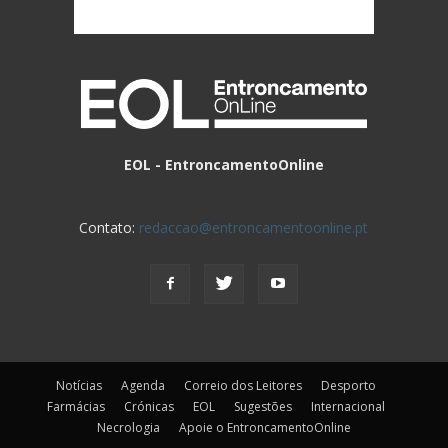
EOL - EntroncamentoOnline
Contato:
redaccao@entroncamentoonline.pt
Notícias
Agenda
Correio dos Leitores
Desporto
Farmácias
Crónicas
EOL
Sugestões
Internacional
Necrologia
Apoie o EntroncamentoOnline