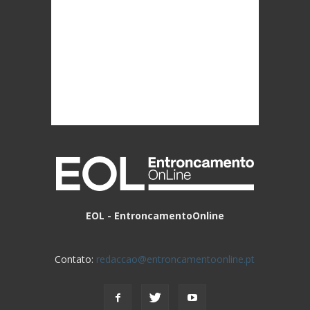
EOL - EntroncamentoOnline
Contato:
redaccao@entroncamentoonline.pt