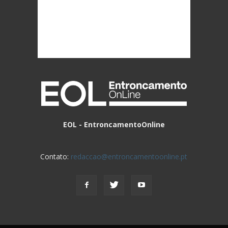
EOL - EntroncamentoOnline
Contato:
redaccao@entroncamentoonline.pt