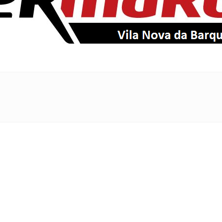
EntroncamentoOnline