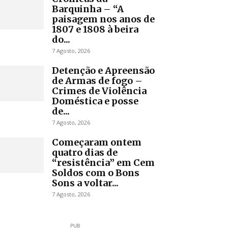
Barquinha – “A
paisagem nos anos de
1807 e 1808 à beira
do...
7 Agosto, 2026
Detenção e Apreensão
de Armas de fogo –
Crimes de Violência
Doméstica e posse
de...
7 Agosto, 2026
Começaram ontem
quatro dias de
“resistência” em Cem
Soldos com o Bons
Sons a voltar...
7 Agosto, 2026
PUB