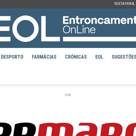
SEXTA-FEIRA,
DESPORTO
FARMÁCIAS
CRÓNICAS
EOL
SUGESTÕE
EOL
PUB
–