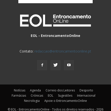
EOL - EntroncamentoOnline
Contato:
redaccao@entroncamentoonline.pt
Notícias
Agenda
Correio dos Leitores
Desporto
Farmácias
Crónicas
EOL
Sugestões
Internacional
Necrologia
Apoie o EntroncamentoOnline
© EOL - EntroncamentoOnline - Todos os direitos reservados - 2026