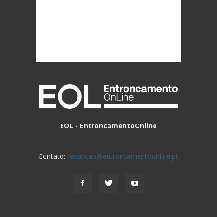
EOL - EntroncamentoOnline
Contato:
redaccao@entroncamentoonline.pt