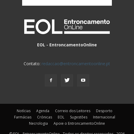
EOL - EntroncamentoOnline
Contato:
redaccao@entroncamentoonline.pt
Notícias
Agenda
Correio dos Leitores
Desporto
Farmácias
Crónicas
EOL
Sugestões
Internacional
Necrologia
Apoie o EntroncamentoOnline
© EOL - EntroncamentoOnline - Todos os direitos reservados - 2026