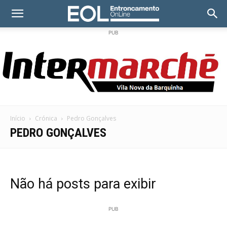
PUB
Início
Crónica
Pedro Gonçalves
PEDRO GONÇALVES
Não há posts para exibir
PUB