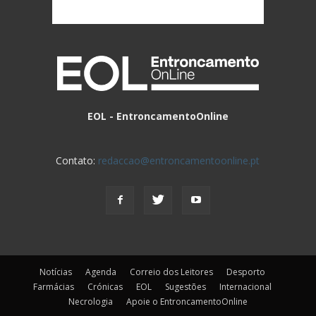
EOL - EntroncamentoOnline
Contato:
redaccao@entroncamentoonline.pt
Notícias
Agenda
Correio dos Leitores
Desporto
Farmácias
Crónicas
EOL
Sugestões
Internacional
Necrologia
Apoie o EntroncamentoOnline