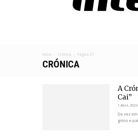
Início
Crónica
Página 27
CRÓNICA
A Cró
Cai”
1 Abril, 2025
De vez em 
gritos e pa