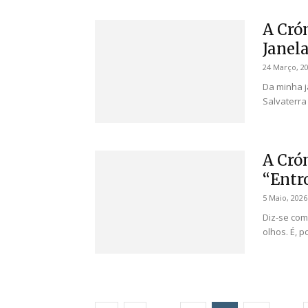
A Cró
Janel
24 Março, 2
Da minha j
Salvaterra
A Cró
“Entr
5 Maio, 2026
Diz-se com
olhos. É, 