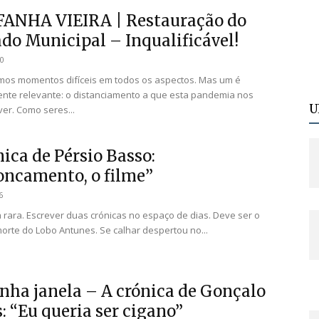
FANHA VIEIRA | Restauração do
do Municipal – Inqualificável!
20
omentos difíceis em todos os aspectos. Mas um é
nte relevante: o distanciamento a que esta pandemia nos
U
ver. Como seres...
ica de Pérsio Basso:
oncamento, o filme”
6
sa rara. Escrever duas crónicas no espaço de dias. Deve ser o
morte do Lobo Antunes. Se calhar despertou no...
nha janela – A crónica de Gonçalo
: “Eu queria ser cigano”