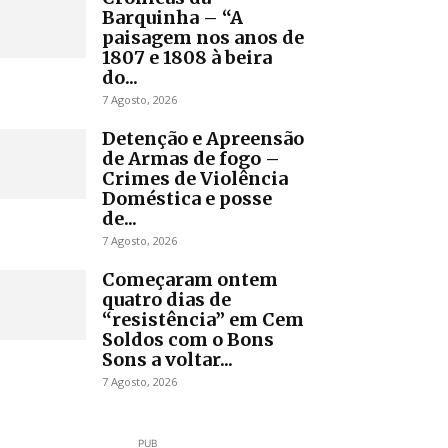
Barquinha – “A
paisagem nos anos de
1807 e 1808 à beira
do...
7 Agosto, 2026
Detenção e Apreensão
de Armas de fogo –
Crimes de Violência
Doméstica e posse
de...
7 Agosto, 2026
Começaram ontem
quatro dias de
“resistência” em Cem
Soldos com o Bons
Sons a voltar...
7 Agosto, 2026
PUB