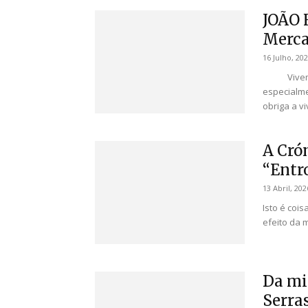
JOÃO 
Merca
16 Julho, 20
Vivemos m
especialme
obriga a vi
A Crón
“Entr
13 Abril, 202
Isto é coi
efeito da 
Da mi
Serras