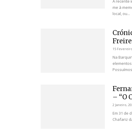
A recente 
me à memór
local, ou...
Cróni
Freire
15 Fevereiro
Na Barquin
elementos 
Possuímos 
Ferna
– “O 
2 Janeiro, 2
Em 31 de d
Chafariz d