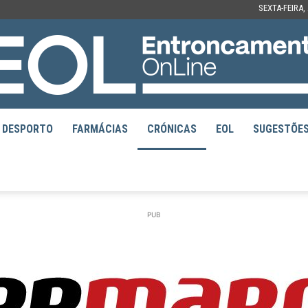
SEXTA-FEIRA,
DESPORTO
FARMÁCIAS
CRÓNICAS
EOL
SUGESTÕE
EOL
PUB
–