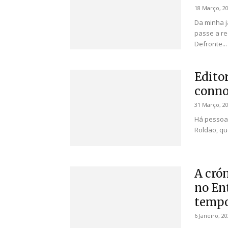
18 Março, 2
Da minha j
passe a re
Defronte...
Edito
conno
31 Março, 2
Há pessoas
Roldão, qu
A crón
no En
tempos
6 Janeiro, 2