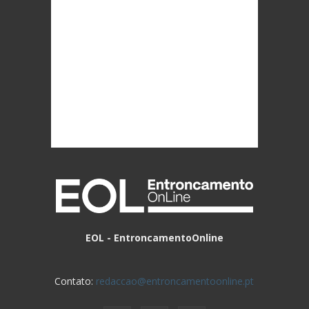
EOL - EntroncamentoOnline
Contato:
redaccao@entroncamentoonline.pt