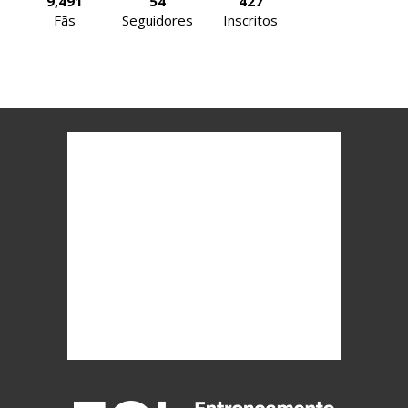
9,491
54
427
Fãs
Seguidores
Inscritos