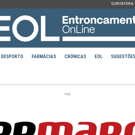
QUINTA-FEIRA,
DESPORTO
FARMÁCIAS
CRÓNICAS
EOL
SUGESTÕE
EOL
PUB
–