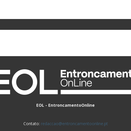
EOL - EntroncamentoOnline
Contato:
redaccao@entroncamentoonline.pt