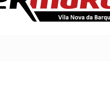
EntroncamentoOnline