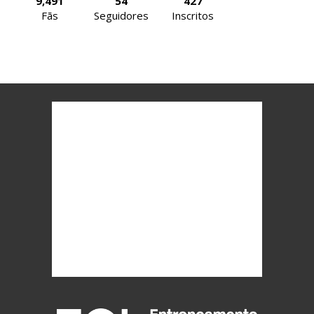
9,491
54
427
Fãs
Seguidores
Inscritos