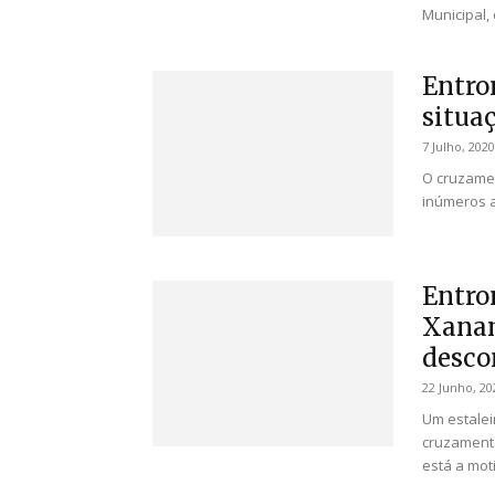
Municipal,
Entro
situa
7 Julho, 2020
O cruzamen
inúmeros a
Entro
Xanan
desco
22 Junho, 20
Um estalei
cruzament
está a moti