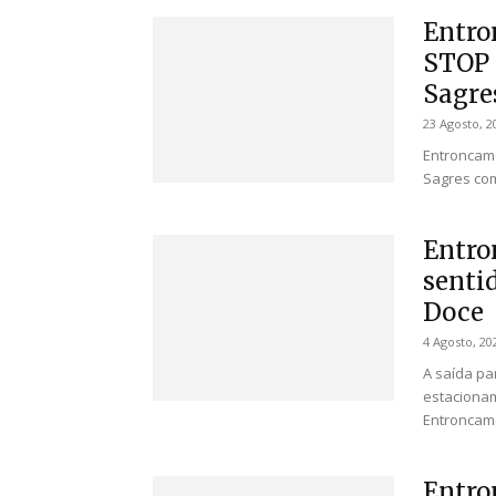
Entro
STOP 
Sagres
23 Agosto, 2
Entroncame
Sagres com
Entro
sentid
Doce
4 Agosto, 20
A saída pa
estacionam
Entroncame
Entro