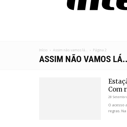
Início
Assim não vamos lá...
Página 2
ASSIM NÃO VAMOS LÁ..
Estaç
Com re
28 Setembro
O acesso a
regras. Na