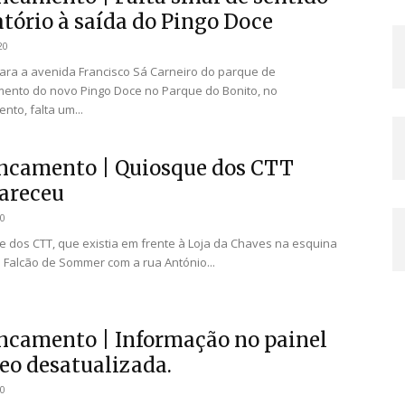
atório à saída do Pingo Doce
20
ara a avenida Francisco Sá Carneiro do parque de
ento do novo Pingo Doce no Parque do Bonito, no
nto, falta um...
ncamento | Quiosque dos CTT
areceu
20
 dos CTT, que existia em frente à Loja da Chaves na esquina
s Falcão de Sommer com a rua António...
ncamento | Informação no painel
deo desatualizada.
20