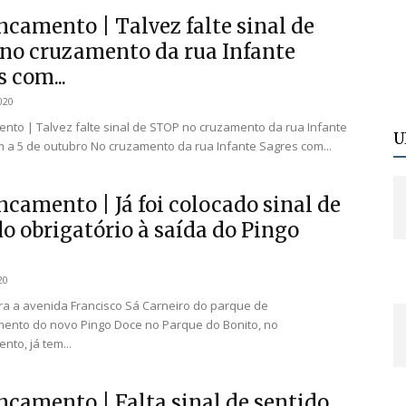
ncamento | Talvez falte sinal de
no cruzamento da rua Infante
 com...
020
nto | Talvez falte sinal de STOP no cruzamento da rua Infante
U
 a 5 de outubro No cruzamento da rua Infante Sagres com...
ncamento | Já foi colocado sinal de
o obrigatório à saída do Pingo
20
ra a avenida Francisco Sá Carneiro do parque de
ento do novo Pingo Doce no Parque do Bonito, no
nto, já tem...
ncamento | Falta sinal de sentido