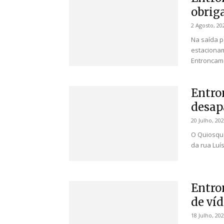
obrig
2 Agosto, 20
Na saída p
estacionam
Entroncame
Entro
desap
20 Julho, 20
O Quiosque
da rua Luí
Entro
de ví
18 Julho, 20