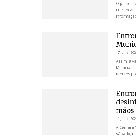
O painel d
Entroncame
informação
Entro
Munic
17 Julho, 20
Assim já v
Municipal 
utentes po
Entro
desinf
mãos à
11 Julho, 20
A Câmara M
sábado, na