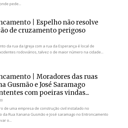
 onde pede...
ncamento | Espelho não resolve
ção de cruzamento perigoso
to da rua da Igreja com a rua da Esperança é local de
cidentes rodoviários, talvez o de maior número na cidade...
ncamento | Moradores das ruas
a Gusmão e José Saramago
ntentes com poeiras vindas...
20
ro de uma empresa de construção civil instalado no
o da Rua Xanana Gusmão e José saramago no Entroncamento
var o...