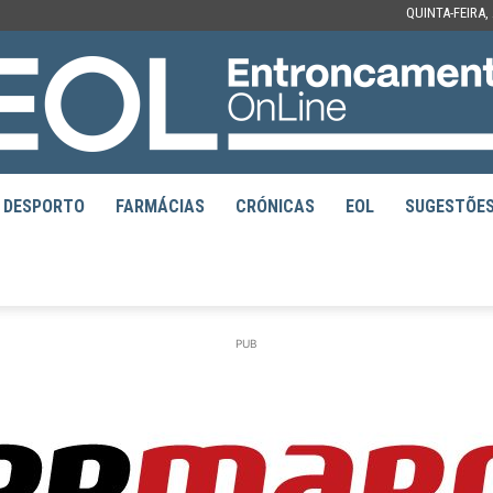
QUINTA-FEIRA,
DESPORTO
FARMÁCIAS
CRÓNICAS
EOL
SUGESTÕE
EOL
PUB
–