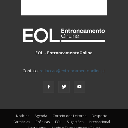
EOL - EntroncamentoOnline
Contato:
redaccao@entroncamentoonline.pt
Notícias
Agenda
Correio dos Leitores
Desporto
Farmácias
Crónicas
EOL
Sugestões
Internacional
Necrologia
Apoie o EntroncamentoOnline