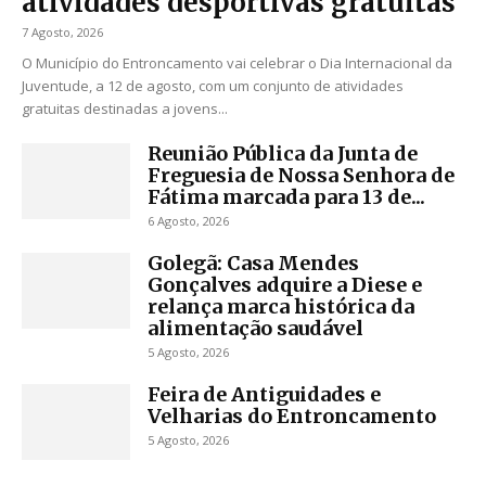
atividades desportivas gratuitas
7 Agosto, 2026
O Município do Entroncamento vai celebrar o Dia Internacional da
Juventude, a 12 de agosto, com um conjunto de atividades
gratuitas destinadas a jovens...
Reunião Pública da Junta de
Freguesia de Nossa Senhora de
Fátima marcada para 13 de...
6 Agosto, 2026
Golegã: Casa Mendes
Gonçalves adquire a Diese e
relança marca histórica da
alimentação saudável
5 Agosto, 2026
Feira de Antiguidades e
Velharias do Entroncamento
5 Agosto, 2026